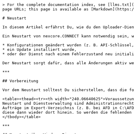
> For the complete documentation index, see [llms.txt](
page URLs; this page is available as [Markdown](https:/
# Neustart

In diesem Artikel erfährst Du, wie du den Uploader-Dien
Ein Neustart von nexcore.CONNECT kann notwendig sein, w
* Konfigurationen geändert wurden (z. B. API-Schlüssel,
* ein Update installiert wurde,

* oder der Dienst nach einem Fehlerzustand neu initiali
Der Neustart sorgt dafür, dass alle Änderungen aktiv we
***

## Vorbereitung

Vor dem Neustart solltest Du sicherstellen, dass die fo
<table><thead><tr><th width="240.06640625">Voraussetzun
Neustart und Dienstverwaltung sind Administrationsrecht
Aufträge im Export-Verzeichnis (z. B. bei AFD in C:\AFD
diese dann wieder dort hinein. So werden die fehlenden 
</tbody></table>

***
