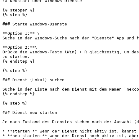
## Neustart über Windows-Dienste

{% stepper %}

{% step %}

### Starte Windows-Dienste

**Option 1:** \

Suche in der Windows-Suche nach der "Dienste" App und f
**Option 2:**\

Drücke die Windows-Taste (Win) + R gleichzeitig, um das
zu starten.

{% endstep %}

{% step %}

### Dienst (Lokal) suchen

Suche in der Liste nach dem Dienst mit dem Namen `nexco
{% endstep %}

{% step %}

### Dienst neu starten

Je nach Zustand des Dienstes stehen nach der Auswahl (d
* **starten:** wenn der Dienst nicht aktiv ist, kannst 
* **neu starten:** wenn der Dienst noch aktiv ist, aber