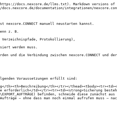
https://docs.nexcore.de/llms.txt). Markdown versions of 
/docs.nexcore.de/documentation/integrationen/nexcore.con
st nexcore.CONNECT manuell neustarten kannst.

enn z. B.

 Verzeichnispfade, Protokollierung),

siert werden muss.

rden und die Verbindung zwischen nexcore.CONNECT und der
lgenden Voraussetzungen erfüllt sind:

g</th><th>Beschreibung</th></tr></thead><tbody><tr><td><
e erforderlich</td></tr><tr><td><strong>Sicherung besteh
\EXPORT_AUFTRÄGE) befinden, schneide diese zunächst aus 
Aufträge – ohne dass man noch einmal aufrufen muss – nac