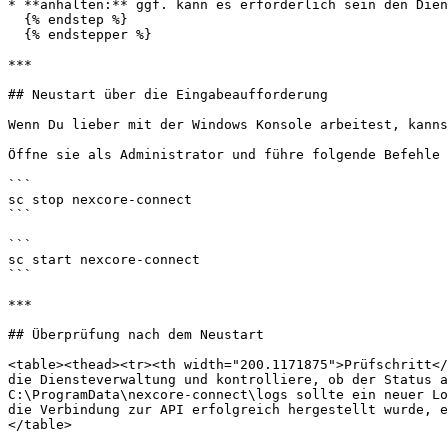
* **anhalten:** ggf. kann es erforderlich sein den Dien
  {% endstep %}

  {% endstepper %}

***

## Neustart über die Eingabeaufforderung

Wenn Du lieber mit der Windows Konsole arbeitest, kanns
Öffne sie als Administrator und führe folgende Befehle 
```

sc stop nexcore-connect

```

```

sc start nexcore-connect

```

***

## Überprüfung nach dem Neustart

<table><thead><tr><th width="200.1171875">Prüfschritt</
die Diensteverwaltung und kontrolliere, ob der Status a
C:\ProgramData\nexcore-connect\logs sollte ein neuer Lo
die Verbindung zur API erfolgreich hergestellt wurde, e
</table>
