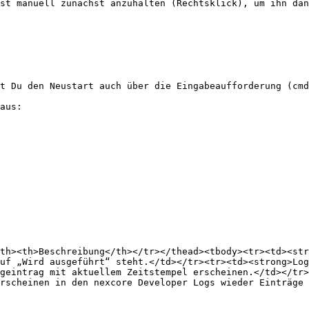
st manuell zunächst anzuhalten (Rechtsklick), um ihn dan
t Du den Neustart auch über die Eingabeaufforderung (cmd
aus:

th><th>Beschreibung</th></tr></thead><tbody><tr><td><str
uf „Wird ausgeführt“ steht.</td></tr><tr><td><strong>Log
geintrag mit aktuellem Zeitstempel erscheinen.</td></tr>
rscheinen in den nexcore Developer Logs wieder Einträge 