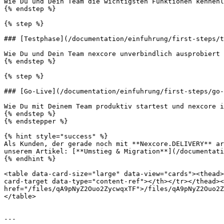
Wie Du und Dein Team die wichtigsten Funktionen kennenl
{% endstep %}

{% step %}

### [Testphase](/documentation/einfuhrung/first-steps/t
Wie Du und Dein Team nexcore unverbindlich ausprobiert 
{% endstep %}

{% step %}

### [Go-Live](/documentation/einfuhrung/first-steps/go-
Wie Du mit Deinem Team produktiv startest und nexcore i
{% endstep %}

{% endstepper %}

{% hint style="success" %}

Als Kunden, der gerade noch mit **Nexcore.DELIVERY** ar
unserem Artikel: [**Umstieg & Migration**](/documentati
{% endhint %}

<table data-card-size="large" data-view="cards"><thead>
card-target data-type="content-ref"></th></tr></thead><
href="/files/qA9pNyZ2Ouo2ZycwqxTF">/files/qA9pNyZ2Ouo2Z
</table>

---
