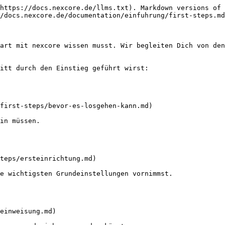
https://docs.nexcore.de/llms.txt). Markdown versions of 
/docs.nexcore.de/documentation/einfuhrung/first-steps.md
art mit nexcore wissen musst. Wir begleiten Dich von den
itt durch den Einstieg geführt wirst:

first-steps/bevor-es-losgehen-kann.md)

in müssen.

teps/ersteinrichtung.md)

e wichtigsten Grundeinstellungen vornimmst.

einweisung.md)
