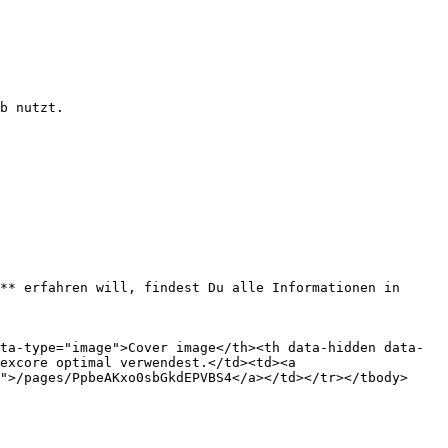
b nutzt.

** erfahren will, findest Du alle Informationen in 
ta-type="image">Cover image</th><th data-hidden data-
excore optimal verwendest.</td><td><a 
">/pages/PpbeAKxo0sbGkdEPVBS4</a></td></tr></tbody>