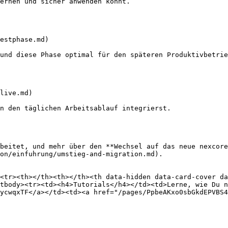
ernen und sicher anwenden könnt.

estphase.md)

und diese Phase optimal für den späteren Produktivbetrie
live.md)

n den täglichen Arbeitsablauf integrierst.

beitet, und mehr über den **Wechsel auf das neue nexcore
on/einfuhrung/umstieg-and-migration.md).

<tr><th></th><th></th><th data-hidden data-card-cover da
tbody><tr><td><h4>Tutorials</h4></td><td>Lerne, wie Du n
ycwqxTF</a></td><td><a href="/pages/PpbeAKxo0sbGkdEPVBS4