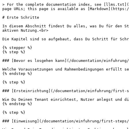
> For the complete documentation index, see [llms.txt](
page URLs; this page is available as [Markdown](https:/
# Erste Schritte

In diesem Abschnitt findest Du alles, was Du für den St
aktiven Nutzung.<br>

Die Kapitel sind so aufgebaut, dass Du Schritt für Schr
{% stepper %}

{% step %}

### [Bevor es losgehen kann](/documentation/einfuhrung/
Welche Voraussetzungen und Rahmenbedingungen erfüllt se
{% endstep %}

{% step %}

### [Ersteinrichtung](/documentation/einfuhrung/first-s
Wie Du Deinen Tenant einrichtest, Nutzer anlegst und di
{% endstep %}

{% step %}

### [Einweisung](/documentation/einfuhrung/first-steps/