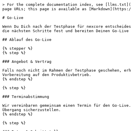
> For the complete documentation index, see [llms.txt](
page URLs; this page is available as [Markdown](https:/
# Go-Live

Wenn Du Dich nach der Testphase für nexcore entscheides
die nächsten Schritte fest und bereiten Deinen Go-Live 
## Ablauf des Go-Live

{% stepper %}

{% step %}

### Angebot & Vertrag

Falls noch nicht im Rahmen der Testphase geschehen, erh
Vorbereitung auf den Produktivbetrieb.

{% endstep %}

{% step %}

### Terminabstimmung

Wir vereinbaren gemeinsam einen Termin für den Go-Live.
Übergang sicherzustellen.

{% endstep %}

{% step %}
