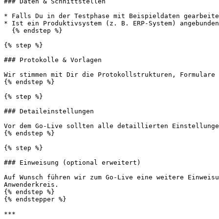
### Daten & Schnittstellen

* Falls Du in der Testphase mit Beispieldaten gearbeite
* Ist ein Produktivsystem (z. B. ERP-System) angebunden
  {% endstep %}

{% step %}

### Protokolle & Vorlagen

Wir stimmen mit Dir die Protokollstrukturen, Formulare 
{% endstep %}

{% step %}

### Detaileinstellungen

Vor dem Go-Live sollten alle detaillierten Einstellunge
{% endstep %}

{% step %}

### Einweisung (optional erweitert)

Auf Wunsch führen wir zum Go-Live eine weitere Einweisu
Anwenderkreis.

{% endstep %}

{% endstepper %}

***
