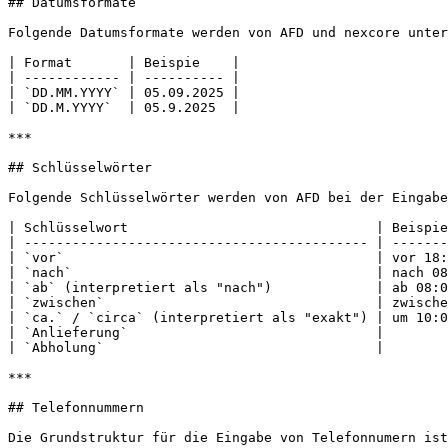
## Datumsformate

Folgende Datumsformate werden von AFD und nexcore unter
| Format       | Beispie    |

| ------------ | ---------- |

| `DD.MM.YYYY` | 05.09.2025 |

| `DD.M.YYYY`  | 05.9.2025  |

***

## Schlüsselwörter

Folgende Schlüsselwörter werden von AFD bei der Eingabe
| Schlüsselwort                               | Beispie
| ------------------------------------------- | -------
| `vor`                                       | vor 18:
| `nach`                                      | nach 08
| `ab` (interpretiert als "nach")             | ab 08:0
| `zwischen`                                  | zwische
| `ca.` / `circa` (interpretiert als "exakt") | um 10:0
| `Anlieferung`                               |        
| `Abholung`                                  |        
***

## Telefonnummern

Die Grundstruktur für die Eingabe von Telefonnumern ist