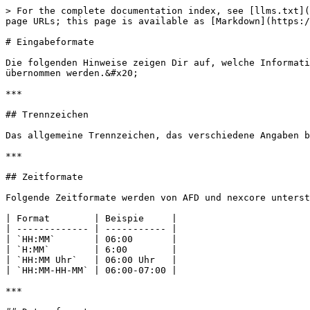
> For the complete documentation index, see [llms.txt](
page URLs; this page is available as [Markdown](https:/
# Eingabeformate

Die folgenden Hinweise zeigen Dir auf, welche Informati
übernommen werden.&#x20;

***

## Trennzeichen

Das allgemeine Trennzeichen, das verschiedene Angaben b
***

## Zeitformate

Folgende Zeitformate werden von AFD und nexcore unterst
| Format        | Beispie     |

| ------------- | ----------- |

| `HH:MM`       | 06:00       |

| `H:MM`        | 6:00        |

| `HH:MM Uhr`   | 06:00 Uhr   |

| `HH:MM-HH-MM` | 06:00-07:00 |

***
