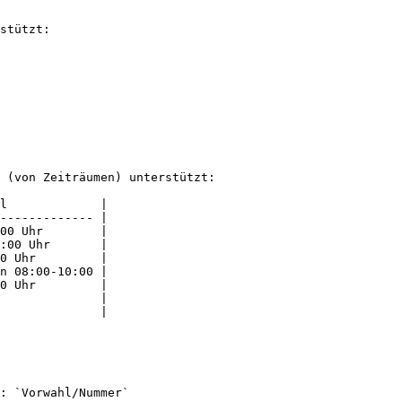
stützt:

 (von Zeiträumen) unterstützt:

l             |

------------- |

00 Uhr        |

:00 Uhr       |

0 Uhr         |

n 08:00-10:00 |

0 Uhr         |

              |

              |

: `Vorwahl/Nummer`
