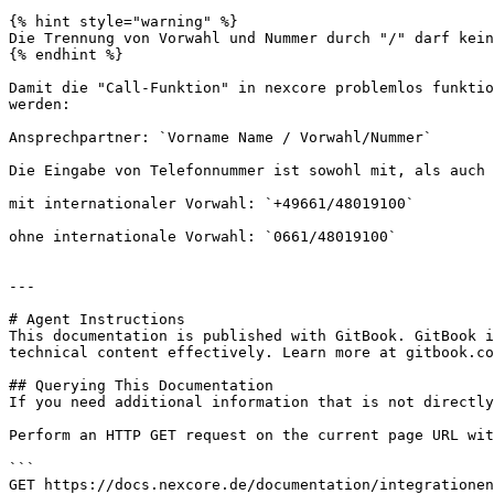
{% hint style="warning" %}

Die Trennung von Vorwahl und Nummer durch "/" darf kein
{% endhint %}

Damit die "Call-Funktion" in nexcore problemlos funktio
werden:

Ansprechpartner: `Vorname Name / Vorwahl/Nummer`

Die Eingabe von Telefonnummer ist sowohl mit, als auch 
mit internationaler Vorwahl: `+49661/48019100`

ohne internationale Vorwahl: `0661/48019100`

---

# Agent Instructions

This documentation is published with GitBook. GitBook i
technical content effectively. Learn more at gitbook.co
## Querying This Documentation

If you need additional information that is not directly
Perform an HTTP GET request on the current page URL wit
```

GET https://docs.nexcore.de/documentation/integrationen